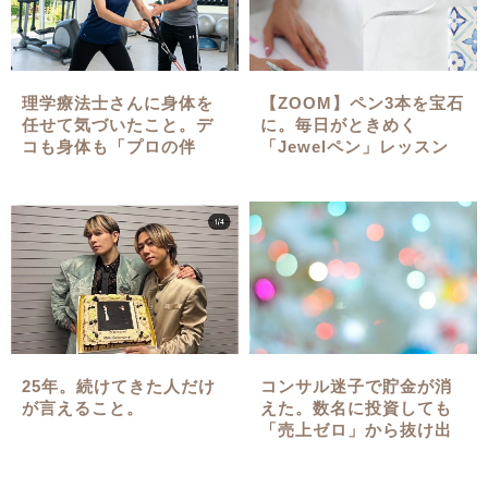
理学療法士さんに身体を
【ZOOM】ペン3本を宝石
任せて気づいたこと。デ
に。毎日がときめく
コも身体も「プロの伴
「Jewelペン」レッスン
走」が一番の近道でした
（キット付）
✨
25年。続けてきた人だけ
コンサル迷子で貯金が消
が言えること。
えた。数名に投資しても
「売上ゼロ」から抜け出
せなかった泥沼の真実