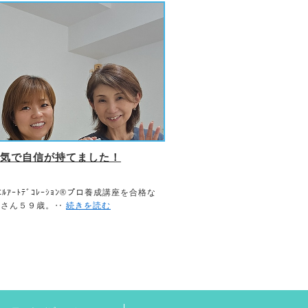
気で自信が持てました！
ｴﾙｱｰﾄﾃﾞｺﾚｰｼｮﾝ®プロ養成講座を合格な
美さん５９歳。‥
続きを読む