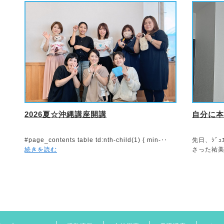
2026夏☆沖縄講座開講
自分に本
#page_contents table td:nth-child(1) { min-‥
先日、ｼﾞｭ
続きを読む
さった祐