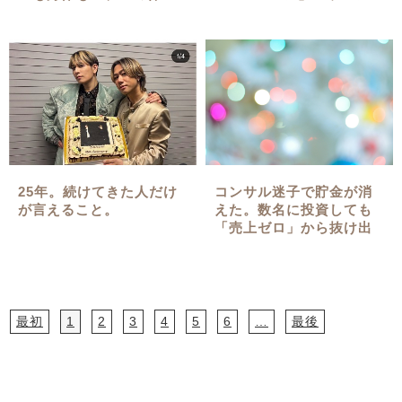
走」が一番の近道でした
（キット付）
✨
25年。続けてきた人だけ
コンサル迷子で貯金が消
が言えること。
えた。数名に投資しても
「売上ゼロ」から抜け出
せなかった泥沼の真実
最初
1
2
3
4
5
6
…
最後