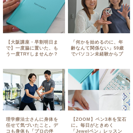
【大阪講座・早割明日ま
「何かを始めるのに、年
で】一度脇に置いた、も
齢なんて関係ない」59歳
う一度TRYしませんか？
でパソコン未経験からプ
ロのジュエルアートデザ
イナーが誕生した奇跡
理学療法士さんに身体を
【ZOOM】ペン3本を宝石
任せて気づいたこと。デ
に。毎日がときめく
コも身体も「プロの伴
「Jewelペン」レッスン