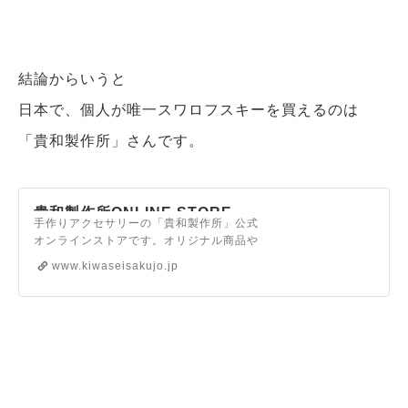
結論からいうと
日本で、個人が唯一スワロフスキーを買えるのは
「貴和製作所」さんです。
貴和製作所ONLINE STORE
手作りアクセサリーの「貴和製作所」公式
オンラインストアです。オリジナル商品や
国内・海外のパーツ、金具などを豊富に取
www.kiwaseisakujo.jp
り揃えています。[アクセサリーのレシピ]
や[作り方が学べる動画]も続々公開中！