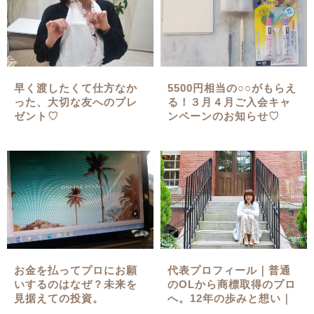
早く渡したくて仕方なか
5500円相当の○○がもらえ
った、大切な友へのプレ
る！３月４月ご入会キャ
ゼント♡
ンペーンのお知らせ♡
お金を払ってプロにお願
代表プロフィール｜普通
いするのはなぜ？未来を
のOLから商標取得のプロ
見据えての投資。
へ。12年の歩みと想い｜
高堀郁恵