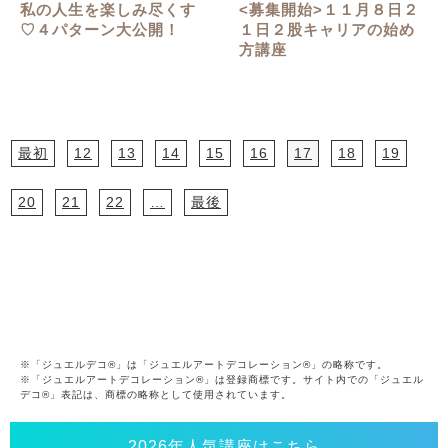
私の人生を楽しみ尽くす
<募集開始>１１月８日２
♡４パターン大公開！
１日２股キャリアの始め
方講座
最初
12
13
14
15
16
17
18
19
20
21
22
…
最後
※「ジュエルデコ®」は「ジュエルアートデコレーション®」の略称です。
※「ジュエルアートデコレーション®」は登録商標です。サイト内での「ジュエル
デコ®」表記は、商標の略称として使用されています。
2026年人気講座はこちら